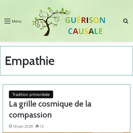
R
Menu
Empathie
Tradition primordiale
La grille cosmique de la
compassion
19 juin 2026
12