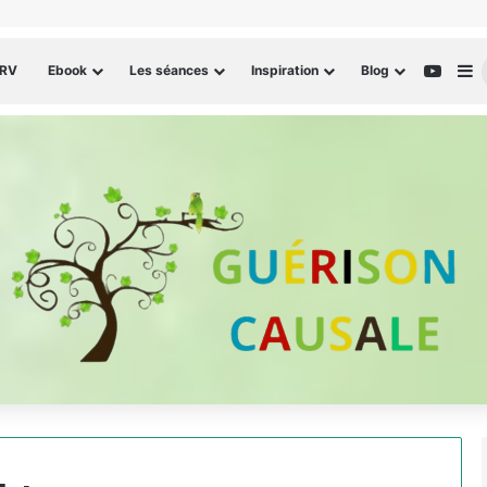
YouT
S
 RV
Ebook
Les séances
Inspiration
Blog