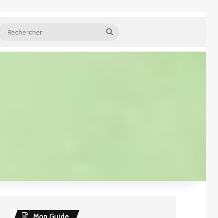
ube
idebar (barre latérale)
Rechercher
Mon Guide