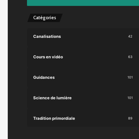
Catégories
Canalisations
42
Cours en vidéo
63
Guidances
101
Science de lumière
101
Tradition primordiale
89