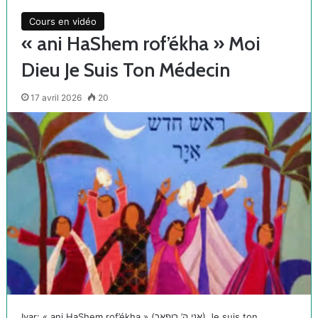
Cours en vidéo
« ani HaShem rof’ékha » Moi
Dieu Je Suis Ton Médecin
17 avril 2026
20
Iyar: « ani HaShem rof’ékha » (אני ה’ רופאך) Je suis ton