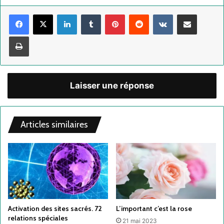
Linkedin
Tumblr
Pinterest
Reddit
VKontakte
Partager par email
Imprimer
Laisser une réponse
Articles similaires
Activation des sites sacrés. 72
L’important c’est la rose
relations spéciales
21 mai 2023